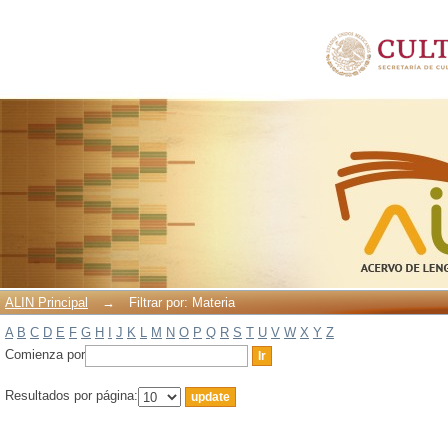
Filtrar por: Materia
ALIN Principal
→
Filtrar por: Materia
A
B
C
D
E
F
G
H
I
J
K
L
M
N
O
P
Q
R
S
T
U
V
W
X
Y
Z
Comienza por
Resultados por página: