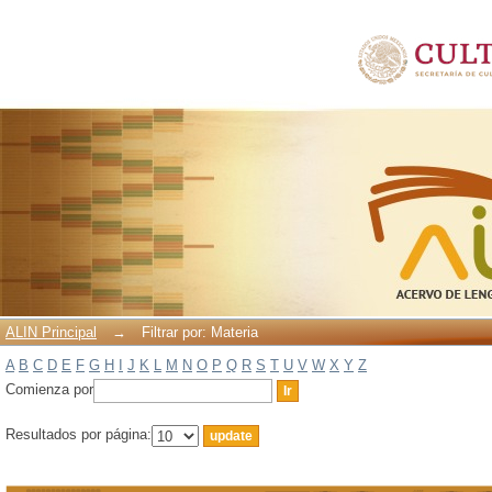
Filtrar por: Materia
ALIN Principal
→
Filtrar por: Materia
A
B
C
D
E
F
G
H
I
J
K
L
M
N
O
P
Q
R
S
T
U
V
W
X
Y
Z
Comienza por
Resultados por página: