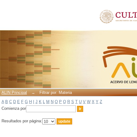
Filtrar por: Materia
ALIN Principal
→
Filtrar por: Materia
A
B
C
D
E
F
G
H
I
J
K
L
M
N
O
P
Q
R
S
T
U
V
W
X
Y
Z
Comienza por
Resultados por página: