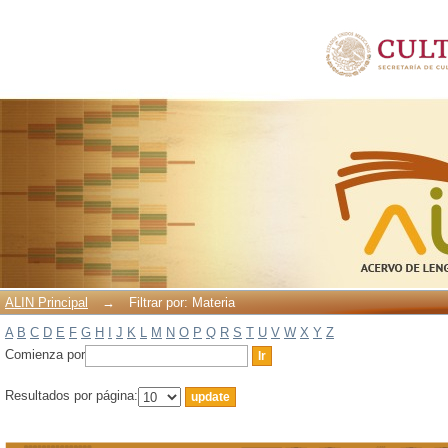
Filtrar por: Materia
ALIN Principal
→
Filtrar por: Materia
A
B
C
D
E
F
G
H
I
J
K
L
M
N
O
P
Q
R
S
T
U
V
W
X
Y
Z
Comienza por
Resultados por página: