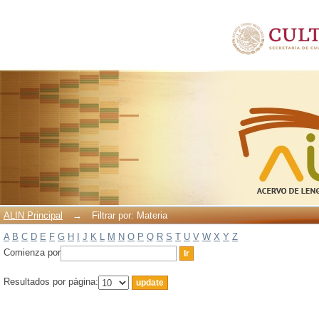
Filtrar por: Materia
ALIN Principal
→
Filtrar por: Materia
A
B
C
D
E
F
G
H
I
J
K
L
M
N
O
P
Q
R
S
T
U
V
W
X
Y
Z
Comienza por
Resultados por página: