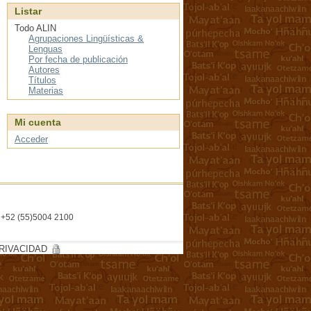
Listar
Todo ALIN
Agrupaciones Lingüísticas &
Lenguas
Por fecha de publicación
Autores
Títulos
Materias
Mi cuenta
Acceder
l. +52 (55)5004 2100
RIVACIDAD