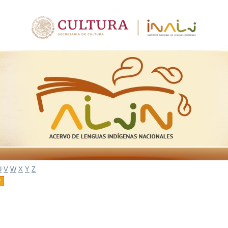
U
V
W
X
Y
Z