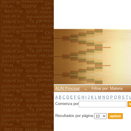
Filtrar por: Materia
ALIN Principal
→
Filtrar por: Materia
A
B
C
D
E
F
G
H
I
J
K
L
M
N
O
P
Q
R
S
T
Comienza por
Resultados por página: