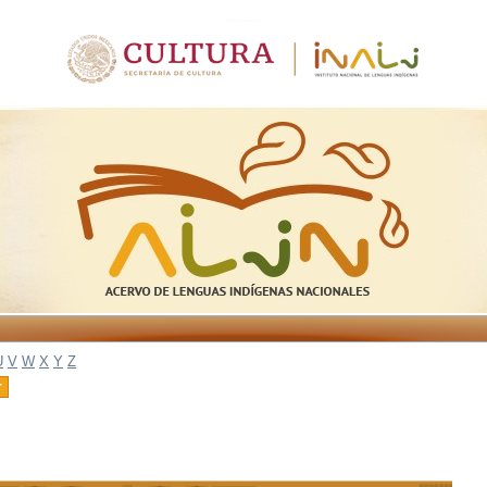
U
V
W
X
Y
Z