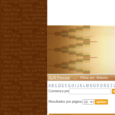
Filtrar por: Materia
ALIN Principal
→
Filtrar por: Materia
A
B
C
D
E
F
G
H
I
J
K
L
M
N
O
P
Q
R
S
T
Comienza por
Resultados por página: