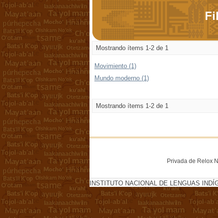
Fi
Mostrando ítems 1-2 de 1
Movimiento (1)
Mundo moderno (1)
Mostrando ítems 1-2 de 1
Privada de Relox No
INSTITUTO NACIONAL DE LENGUAS INDÍ