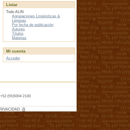
Listar
Todo ALIN
Agrupaciones Lingüísticas &
Lenguas
Por fecha de publicación
Autores
Títulos
Materias
Mi cuenta
Acceder
l. +52 (55)5004 2100
RIVACIDAD