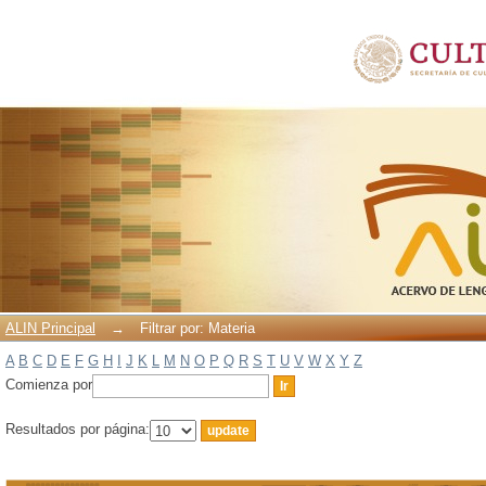
Filtrar por: Materia
ALIN Principal
→
Filtrar por: Materia
A
B
C
D
E
F
G
H
I
J
K
L
M
N
O
P
Q
R
S
T
U
V
W
X
Y
Z
Comienza por
Resultados por página: