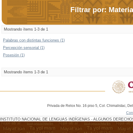
Filtrar por: Materi
Mostrando ítems 1-3 de 1
Palabras con distintas funciones (1)
Percepción sensorial (1)
Posesión (1)
Mostrando ítems 1-3 de 1
Privada de Relox No. 16 piso 5, Col. Chimalistac, De
Con
INSTITUTO NACIONAL DE LENGUAS INDÍGENAS - ALGUNOS DERECHOS