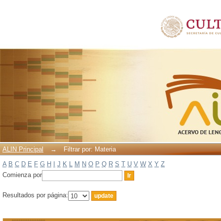
Filtrar por: Materia
ALIN Principal
→
Filtrar por: Materia
A
B
C
D
E
F
G
H
I
J
K
L
M
N
O
P
Q
R
S
T
U
V
W
X
Y
Z
Comienza por
Resultados por página: