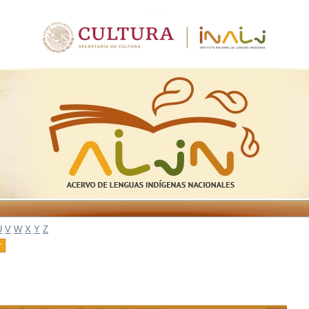
U
V
W
X
Y
Z