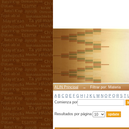
Filtrar por: Materia
ALIN Principal
→
Filtrar por: Materia
A
B
C
D
E
F
G
H
I
J
K
L
M
N
O
P
Q
R
S
T
Comienza por
Resultados por página: