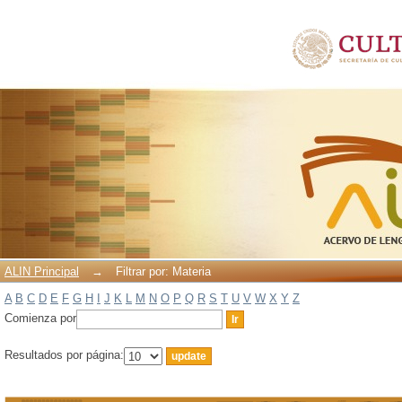
Filtrar por: Materia
ALIN Principal
→
Filtrar por: Materia
A
B
C
D
E
F
G
H
I
J
K
L
M
N
O
P
Q
R
S
T
U
V
W
X
Y
Z
Comienza por
Resultados por página: