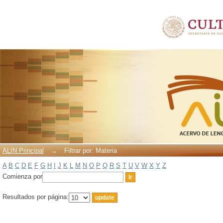
Filtrar por: Materia
ALIN Principal
→
Filtrar por: Materia
A
B
C
D
E
F
G
H
I
J
K
L
M
N
O
P
Q
R
S
T
U
V
W
X
Y
Z
Comienza por
Resultados por página: