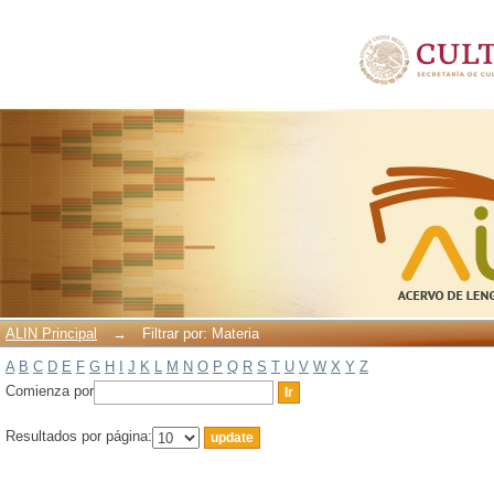
Filtrar por: Materia
ALIN Principal
→
Filtrar por: Materia
A
B
C
D
E
F
G
H
I
J
K
L
M
N
O
P
Q
R
S
T
U
V
W
X
Y
Z
Comienza por
Resultados por página: