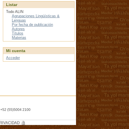
Listar
Todo ALIN
Agrupaciones Lingüísticas &
Lenguas
Por fecha de publicación
Autores
Títulos
Materias
Mi cuenta
Acceder
l. +52 (55)5004 2100
RIVACIDAD