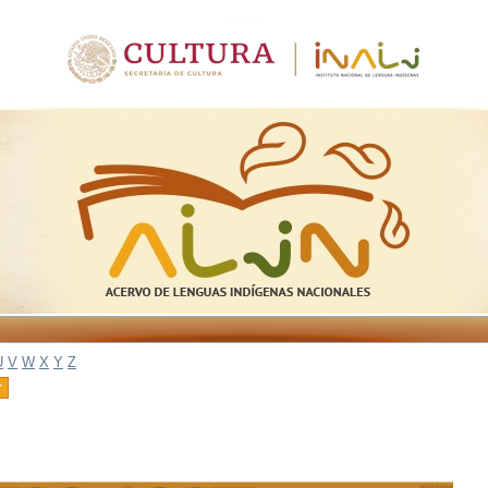
U
V
W
X
Y
Z