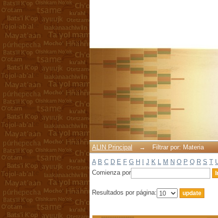
Filtrar por: Materia
ALIN Principal
→
Filtrar por: Materia
A
B
C
D
E
F
G
H
I
J
K
L
M
N
O
P
Q
R
S
T
Comienza por
Resultados por página: