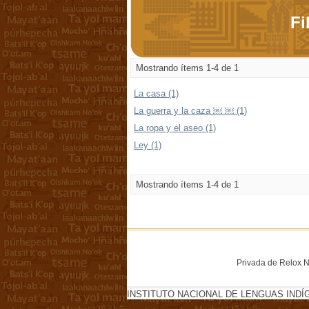
Fi
Mostrando ítems 1-4 de 1
La casa (1)
La guerra y la caza ￼ ￼ (1)
La ropa y el aseo (1)
Ley (1)
Mostrando ítems 1-4 de 1
Privada de Relox No
INSTITUTO NACIONAL DE LENGUAS INDÍ