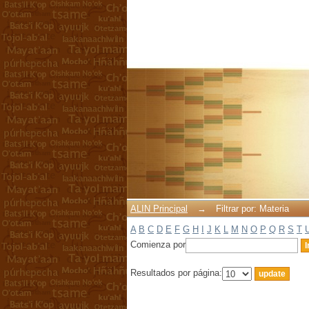
Filtrar por: Materia
ALIN Principal
→
Filtrar por: Materia
A
B
C
D
E
F
G
H
I
J
K
L
M
N
O
P
Q
R
S
T
Comienza por
Resultados por página: