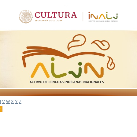
U
V
W
X
Y
Z