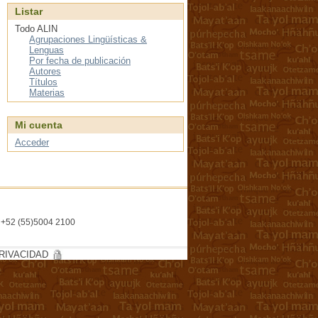
Listar
Todo ALIN
Agrupaciones Lingüísticas &
Lenguas
Por fecha de publicación
Autores
Títulos
Materias
Mi cuenta
Acceder
l. +52 (55)5004 2100
RIVACIDAD