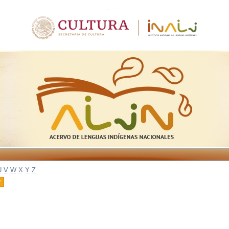
U
V
W
X
Y
Z