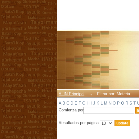
Filtrar por: Materia
ALIN Principal
→
Filtrar por: Materia
A
B
C
D
E
F
G
H
I
J
K
L
M
N
O
P
Q
R
S
T
Comienza por
Resultados por página: