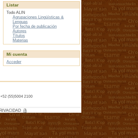
Listar
Todo ALIN
Agrupaciones Lingüísticas &
Lenguas
Por fecha de publicación
Autores
Títulos
Materias
Mi cuenta
Acceder
l. +52 (55)5004 2100
RIVACIDAD