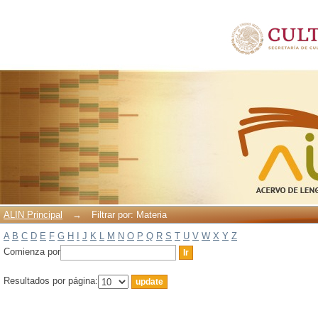
Filtrar por: Materia
ALIN Principal
→
Filtrar por: Materia
A
B
C
D
E
F
G
H
I
J
K
L
M
N
O
P
Q
R
S
T
U
V
W
X
Y
Z
Comienza por
Resultados por página: