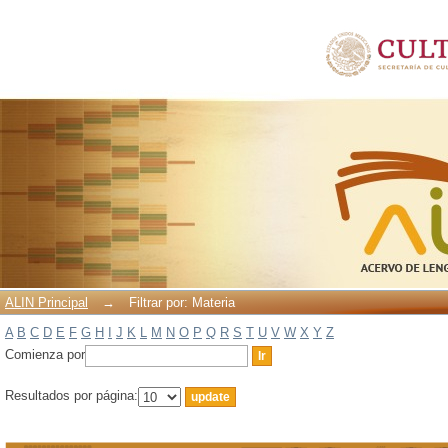
Filtrar por: Materia
ALIN Principal
→
Filtrar por: Materia
A
B
C
D
E
F
G
H
I
J
K
L
M
N
O
P
Q
R
S
T
U
V
W
X
Y
Z
Comienza por
Resultados por página: