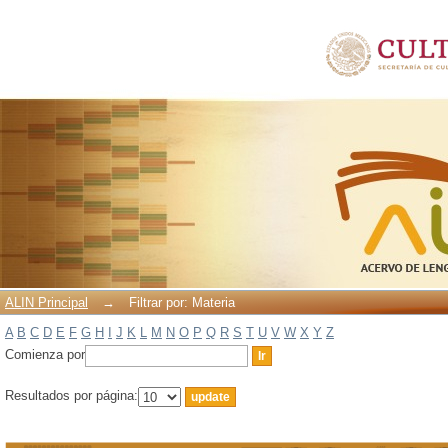
Filtrar por: Materia
ALIN Principal
→
Filtrar por: Materia
A
B
C
D
E
F
G
H
I
J
K
L
M
N
O
P
Q
R
S
T
U
V
W
X
Y
Z
Comienza por
Resultados por página: