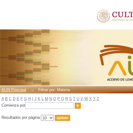
Filtrar por: Materia
ALIN Principal
→
Filtrar por: Materia
A
B
C
D
E
F
G
H
I
J
K
L
M
N
O
P
Q
R
S
T
U
V
W
X
Y
Z
Comienza por
Resultados por página: