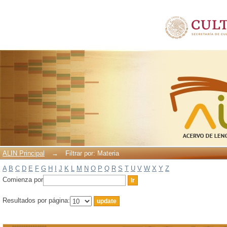
Filtrar por: Materia
ALIN Principal
→
Filtrar por: Materia
A
B
C
D
E
F
G
H
I
J
K
L
M
N
O
P
Q
R
S
T
U
V
W
X
Y
Z
Comienza por
Resultados por página: