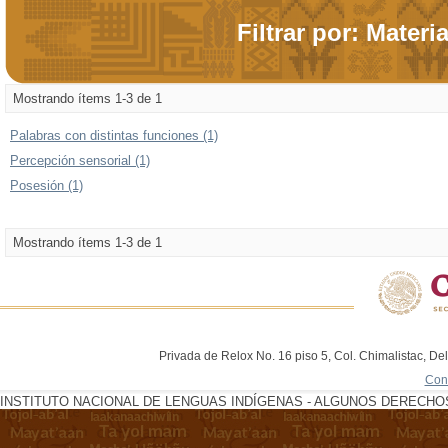
Filtrar por: Materi
Mostrando ítems 1-3 de 1
Palabras con distintas funciones (1)
Percepción sensorial (1)
Posesión (1)
Mostrando ítems 1-3 de 1
Privada de Relox No. 16 piso 5, Col. Chimalistac, De
Con
INSTITUTO NACIONAL DE LENGUAS INDÍGENAS - ALGUNOS DERECHOS