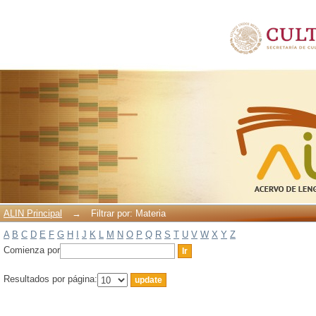
Filtrar por: Materia
ALIN Principal
→
Filtrar por: Materia
A
B
C
D
E
F
G
H
I
J
K
L
M
N
O
P
Q
R
S
T
U
V
W
X
Y
Z
Comienza por
Resultados por página: