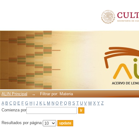
Filtrar por: Materia
ALIN Principal
→
Filtrar por: Materia
A
B
C
D
E
F
G
H
I
J
K
L
M
N
O
P
Q
R
S
T
U
V
W
X
Y
Z
Comienza por
Resultados por página: