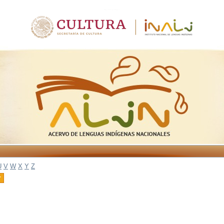
U
V
W
X
Y
Z