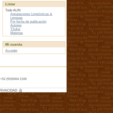
Listar
Todo ALIN
Agrupaciones Lingüísticas &
Lenguas
Por fecha de publicación
Autores
Títulos
Materias
Mi cuenta
Acceder
l. +52 (55)5004 2100
RIVACIDAD