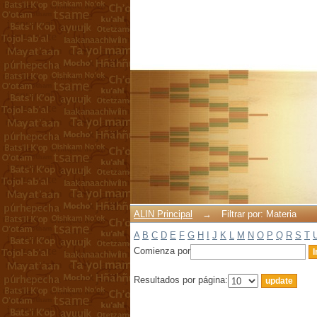
Filtrar por: Materia
ALIN Principal
→
Filtrar por: Materia
A
B
C
D
E
F
G
H
I
J
K
L
M
N
O
P
Q
R
S
T
Comienza por
Resultados por página: