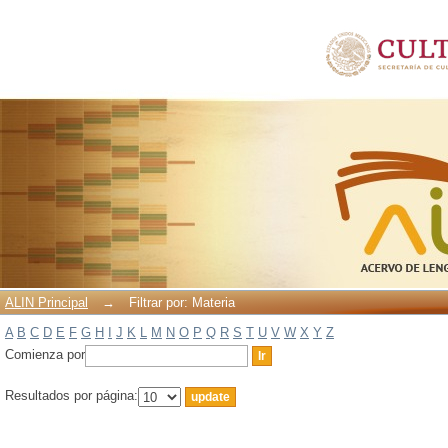
Filtrar por: Materia
ALIN Principal
→
Filtrar por: Materia
A
B
C
D
E
F
G
H
I
J
K
L
M
N
O
P
Q
R
S
T
U
V
W
X
Y
Z
Comienza por
Resultados por página: