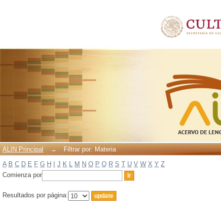
Filtrar por: Materia
ALIN Principal
→
Filtrar por: Materia
A
B
C
D
E
F
G
H
I
J
K
L
M
N
O
P
Q
R
S
T
U
V
W
X
Y
Z
Comienza por
Resultados por página: