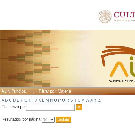
Filtrar por: Materia
ALIN Principal
→
Filtrar por: Materia
A
B
C
D
E
F
G
H
I
J
K
L
M
N
O
P
Q
R
S
T
U
V
W
X
Y
Z
Comienza por
Resultados por página: