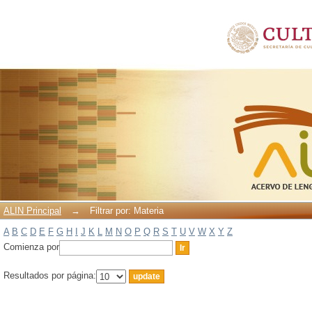
Filtrar por: Materia
ALIN Principal
→
Filtrar por: Materia
A
B
C
D
E
F
G
H
I
J
K
L
M
N
O
P
Q
R
S
T
U
V
W
X
Y
Z
Comienza por
Resultados por página: