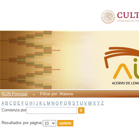
Filtrar por: Materia
ALIN Principal
→
Filtrar por: Materia
A
B
C
D
E
F
G
H
I
J
K
L
M
N
O
P
Q
R
S
T
U
V
W
X
Y
Z
Comienza por
Resultados por página: