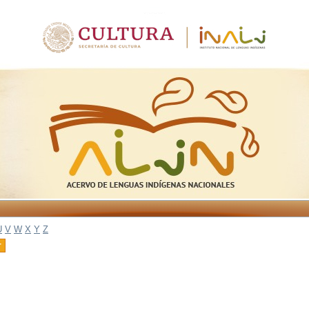
U
V
W
X
Y
Z