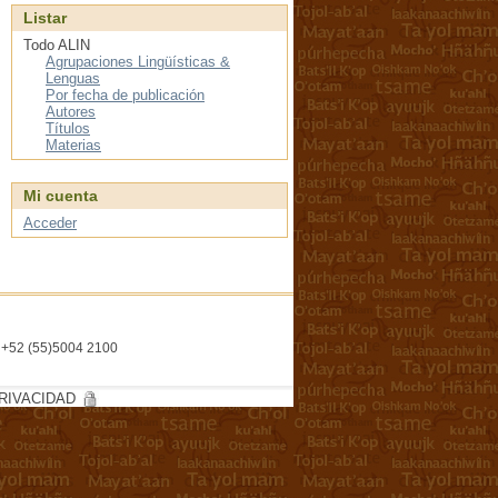
Listar
Todo ALIN
Agrupaciones Lingüísticas &
Lenguas
Por fecha de publicación
Autores
Títulos
Materias
Mi cuenta
Acceder
l. +52 (55)5004 2100
RIVACIDAD