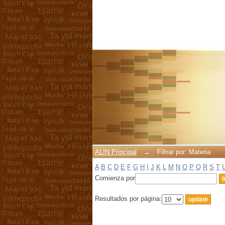
Filtrar por: Materia
ALIN Principal
→
Filtrar por: Materia
A
B
C
D
E
F
G
H
I
J
K
L
M
N
O
P
Q
R
S
T
Comienza por
Resultados por página: