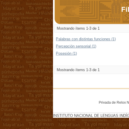
Fi
Mostrando ítems 1-3 de 1
Palabras con distintas funciones (1)
Percepción sensorial (1)
Posesión (1)
Mostrando ítems 1-3 de 1
Privada de Relox No
INSTITUTO NACIONAL DE LENGUAS INDÍ