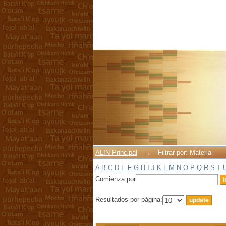
Filtrar por: Materia
ALIN Principal
→
Filtrar por: Materia
A
B
C
D
E
F
G
H
I
J
K
L
M
N
O
P
Q
R
S
T
Comienza por
Resultados por página: