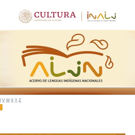
U
V
W
X
Y
Z