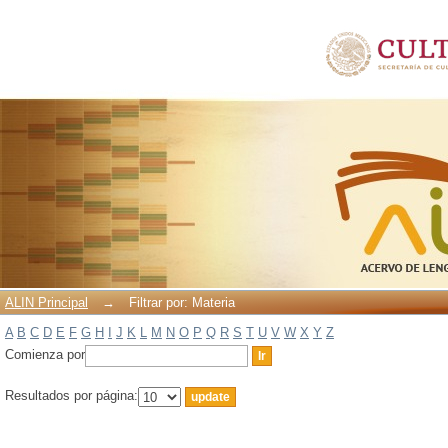
Filtrar por: Materia
ALIN Principal
→
Filtrar por: Materia
A
B
C
D
E
F
G
H
I
J
K
L
M
N
O
P
Q
R
S
T
U
V
W
X
Y
Z
Comienza por
Resultados por página: