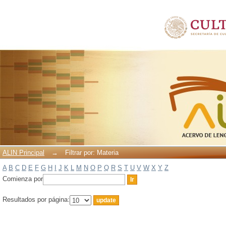
Filtrar por: Materia
ALIN Principal
→
Filtrar por: Materia
A
B
C
D
E
F
G
H
I
J
K
L
M
N
O
P
Q
R
S
T
U
V
W
X
Y
Z
Comienza por
Resultados por página: