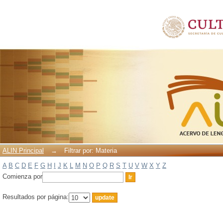
Filtrar por: Materia
ALIN Principal
→
Filtrar por: Materia
A
B
C
D
E
F
G
H
I
J
K
L
M
N
O
P
Q
R
S
T
U
V
W
X
Y
Z
Comienza por
Resultados por página: