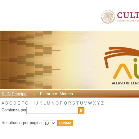
Filtrar por: Materia
ALIN Principal
→
Filtrar por: Materia
A
B
C
D
E
F
G
H
I
J
K
L
M
N
O
P
Q
R
S
T
U
V
W
X
Y
Z
Comienza por
Resultados por página: