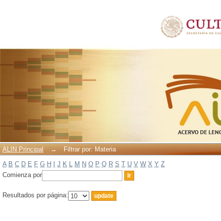
Filtrar por: Materia
ALIN Principal
→
Filtrar por: Materia
A
B
C
D
E
F
G
H
I
J
K
L
M
N
O
P
Q
R
S
T
U
V
W
X
Y
Z
Comienza por
Resultados por página: