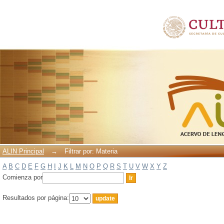
Filtrar por: Materia
ALIN Principal
→
Filtrar por: Materia
A
B
C
D
E
F
G
H
I
J
K
L
M
N
O
P
Q
R
S
T
U
V
W
X
Y
Z
Comienza por
Resultados por página: