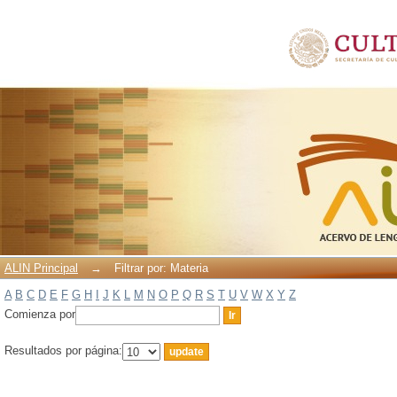
Filtrar por: Materia
ALIN Principal
→
Filtrar por: Materia
A
B
C
D
E
F
G
H
I
J
K
L
M
N
O
P
Q
R
S
T
U
V
W
X
Y
Z
Comienza por
Resultados por página: