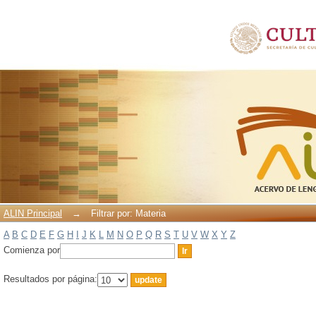
Filtrar por: Materia
ALIN Principal
→
Filtrar por: Materia
A
B
C
D
E
F
G
H
I
J
K
L
M
N
O
P
Q
R
S
T
U
V
W
X
Y
Z
Comienza por
Resultados por página: