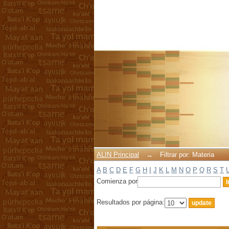
Filtrar por: Materia
ALIN Principal
→
Filtrar por: Materia
A
B
C
D
E
F
G
H
I
J
K
L
M
N
O
P
Q
R
S
T
Comienza por
Resultados por página: