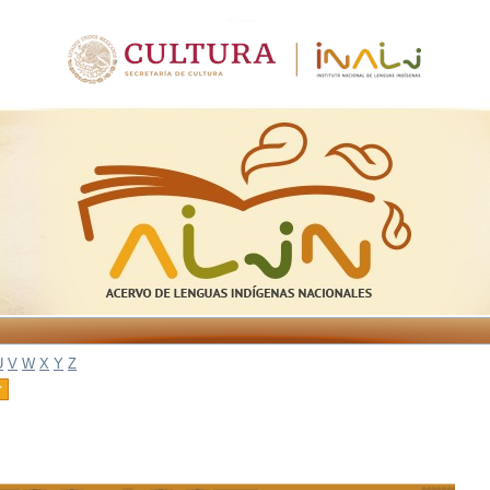
U
V
W
X
Y
Z