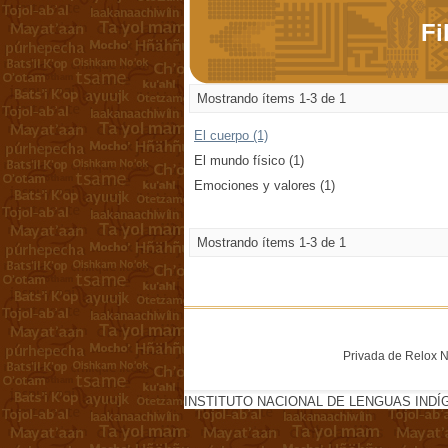
Fi
Mostrando ítems 1-3 de 1
El cuerpo (1)
El mundo físico (1)
Emociones y valores (1)
Mostrando ítems 1-3 de 1
Privada de Relox No
INSTITUTO NACIONAL DE LENGUAS INDÍ