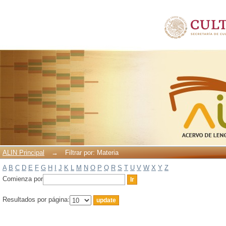
Filtrar por: Materia
ALIN Principal
→
Filtrar por: Materia
A
B
C
D
E
F
G
H
I
J
K
L
M
N
O
P
Q
R
S
T
U
V
W
X
Y
Z
Comienza por
Resultados por página: