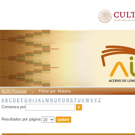
Filtrar por: Materia
ALIN Principal
→
Filtrar por: Materia
A
B
C
D
E
F
G
H
I
J
K
L
M
N
O
P
Q
R
S
T
U
V
W
X
Y
Z
Comienza por
Resultados por página: