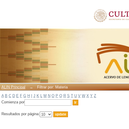
Filtrar por: Materia
ALIN Principal
→
Filtrar por: Materia
A
B
C
D
E
F
G
H
I
J
K
L
M
N
O
P
Q
R
S
T
U
V
W
X
Y
Z
Comienza por
Resultados por página: