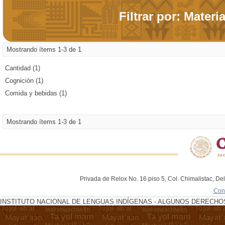
Filtrar por: Materi
Mostrando ítems 1-3 de 1
Cantidad (1)
Cognición (1)
Comida y bebidas (1)
Mostrando ítems 1-3 de 1
Privada de Relox No. 16 piso 5, Col. Chimalistac, De
Con
INSTITUTO NACIONAL DE LENGUAS INDÍGENAS - ALGUNOS DERECHOS