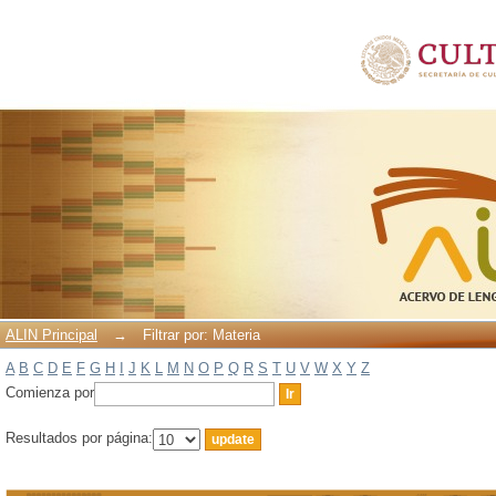
Filtrar por: Materia
ALIN Principal
→
Filtrar por: Materia
A
B
C
D
E
F
G
H
I
J
K
L
M
N
O
P
Q
R
S
T
U
V
W
X
Y
Z
Comienza por
Resultados por página: