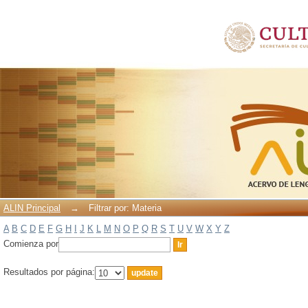
Filtrar por: Materia
ALIN Principal
→
Filtrar por: Materia
A
B
C
D
E
F
G
H
I
J
K
L
M
N
O
P
Q
R
S
T
U
V
W
X
Y
Z
Comienza por
Resultados por página: