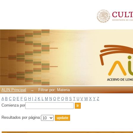
Filtrar por: Materia
ALIN Principal
→
Filtrar por: Materia
A
B
C
D
E
F
G
H
I
J
K
L
M
N
O
P
Q
R
S
T
U
V
W
X
Y
Z
Comienza por
Resultados por página: