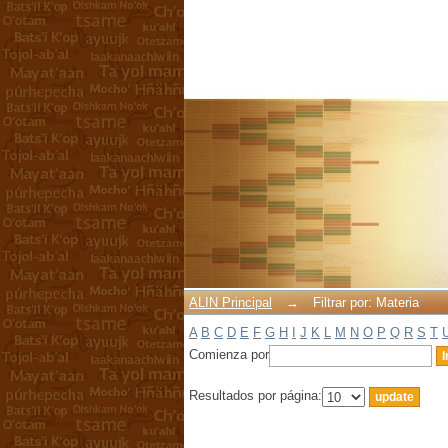
Filtrar por: Materia
ALIN Principal
→
Filtrar por: Materia
A
B
C
D
E
F
G
H
I
J
K
L
M
N
O
P
Q
R
S
T
Comienza por
Resultados por página: