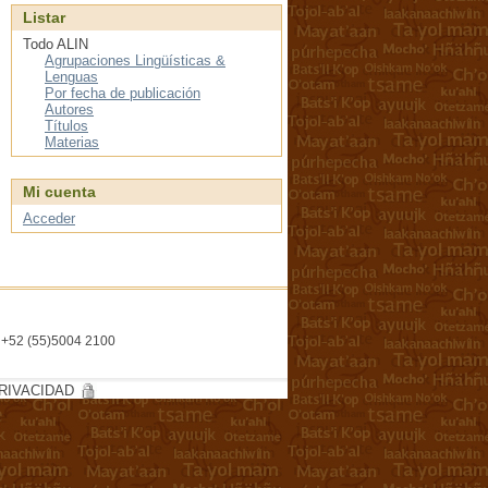
Listar
Todo ALIN
Agrupaciones Lingüísticas &
Lenguas
Por fecha de publicación
Autores
Títulos
Materias
Mi cuenta
Acceder
l. +52 (55)5004 2100
RIVACIDAD