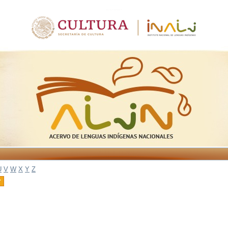
U
V
W
X
Y
Z