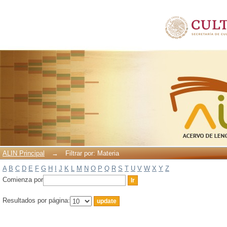
Filtrar por: Materia
ALIN Principal
→
Filtrar por: Materia
A
B
C
D
E
F
G
H
I
J
K
L
M
N
O
P
Q
R
S
T
U
V
W
X
Y
Z
Comienza por
Resultados por página: