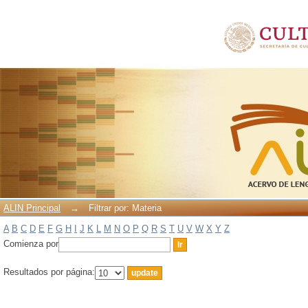
Filtrar por: Materia
ALIN Principal
→
Filtrar por: Materia
A
B
C
D
E
F
G
H
I
J
K
L
M
N
O
P
Q
R
S
T
U
V
W
X
Y
Z
Comienza por
Resultados por página: