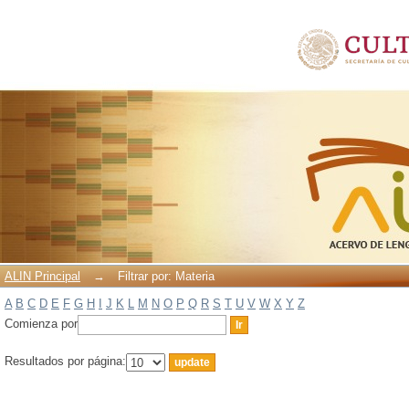
Filtrar por: Materia
ALIN Principal
→
Filtrar por: Materia
A
B
C
D
E
F
G
H
I
J
K
L
M
N
O
P
Q
R
S
T
U
V
W
X
Y
Z
Comienza por
Resultados por página: